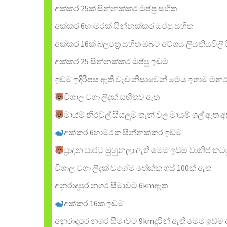
අක්කර 25ක් සින්නක්කර ඔප්පු සහිත
අක්කර 6හාමරක් සින්නක්කර ඔප්පු සහිත
අක්කර 16ක් බලපත්‍ර සහිත ඔබට අව්ශය ලියකියවිල
අක්කර 25 සින්නක්කර ඔප්පු ඉඩම
ඉඩම ඉදිරිපස ඇති වැව නිසාවෙන් මෙය ඉතාම මනර
විශාල වගා ලිදක් සහිතව ඇත
මාය්ම් නිරවුල් සියලුම තැන් වල මායම් ගල් ඇත
අක්කර 6හාමරක සින්නක්කර ඉඩම
ප්‍රාදන පාරට මුහුනලා ඇති මෙම ඉඩම වානිජ කටයුත
විශාල වගා ලිදක් වගේම තේක්ක ගස් 100ක් ඇත
අනුරාදපුර නගර සීමාවට 6kmඇත
අක්කර 16ක ඉඩම
අනුරාදපුර නගර සීමාවට 9kmදුරින් ඇති මෙම ඉඩම