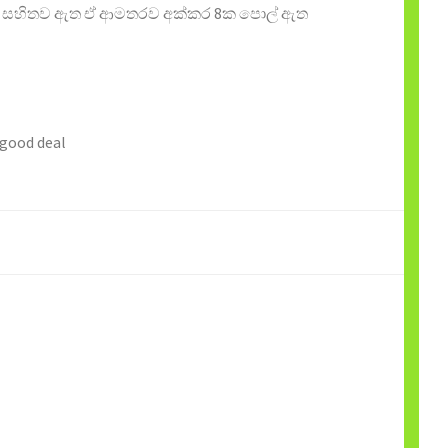
3ක් සහිතව ඇත ඒ ආමතරව අක්කර 8ක පොල් ඇත
 good deal