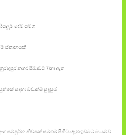
ි සියලූම දේම සමග
ම් ස්තානයකී
 අනුරාදපුර නගර සීමාවට 7km ඇත
්‍තක් සදහා වඩාත්ම සුදුසුය්
 අංග සම්පූර්න නිවසක් සමගම පිහිටා ඇත ඉඩමට මායම්ව