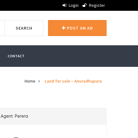
Login
Register
SEARCH
POST AN AD
CONTACT
Home
Land for sale – Anuradhapura
Agent: Perera