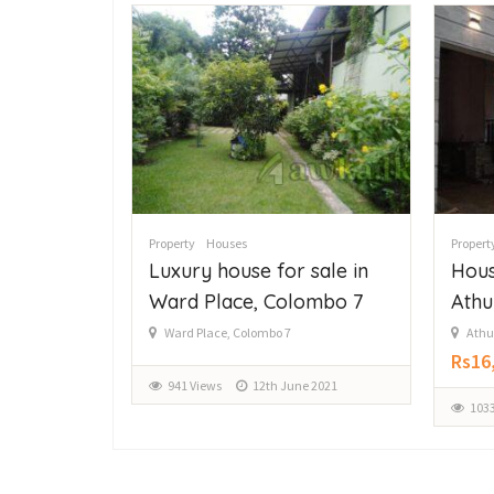
Property
Houses
Propert
Luxury house for sale in
Hous
Ward Place, Colombo 7
Athu
Ward Place, Colombo 7
Athu
Rs16
vember 2022
941 Views
12th June 2021
1033