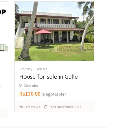
Property
Houses
Property
Land
House for sale in Galle
Land for sale
t
Colombo
galewela
Rs130.00
Rs85.00
(Negotiable)
(Negoti
887 Views
14th November 2022
951 Views
13t