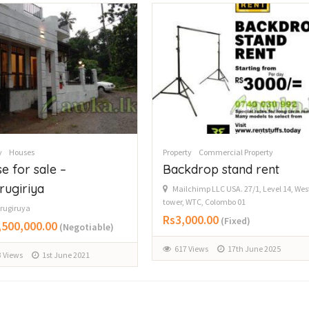
y
Houses
Property
Commercial Property
e for sale –
Backdrop stand rent
rugiriya
Mailchimp LLC USA. 27/1, Level 14, Wes
tower, WTC, Colombo 01
rugiruya
Rs3,000.00
(Fixed)
,500,000.00
(Negotiable)
617 Views
17th June 2025
 Views
1st June 2021