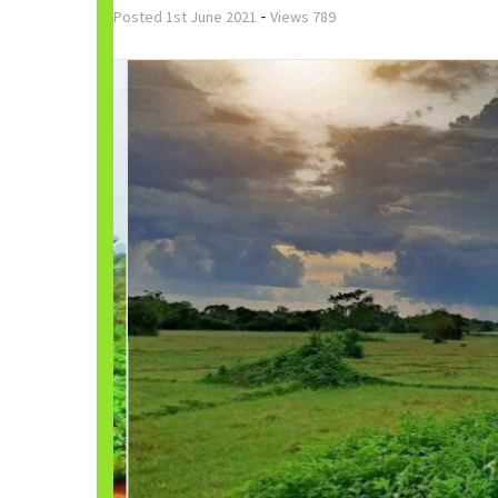
-
Posted
1st June 2021
Views
789