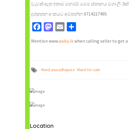
වැවක් ඇත ඉතාම මනරම් මෙම ස්තානය වගා ලිං 
දුරකතන අංකයට අමතන්න 0714217495
Facebook
Mastodon
Email
Share
Mention www.
awka.lk
when calling seller to get a
#land anuradhapura
#land for sale
Location