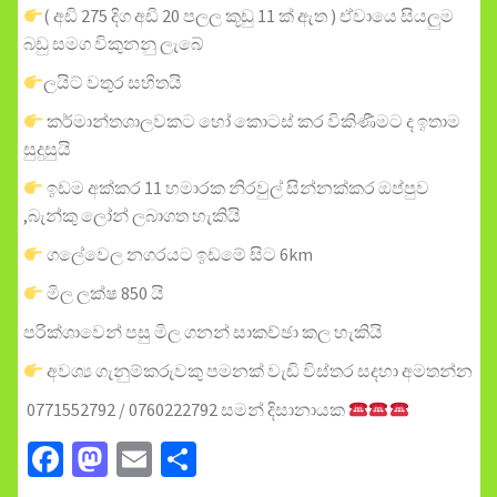
( අඩි 275 දිග අඩි 20 පලල කූඩු 11 ක් ඇත ) ඒවායෙ සියලුම
බඩු සමග විකුනනු ලැබේ
ලයිට් වතුර සහිතයි
කර්මාන්තශාලවකට හෝ කොටස් කර විකිණීමට ද ඉතාම
සුදුසුයි
ඉඩම අක්කර 11 හමාරක නිරවුල් සින්නක්කර ඔප්පුව
,බැන්කු ලෝන් ලබාගත හැකියි
ගලේවෙල නගරයට ඉඩමේ සිට 6km
මිල ලක්ෂ 850 යි
පරික්ශාවෙන් පසු මිල ගනන් සාකච්ඡා කල හැකියි
අවශ්‍ය ගැනුම්කරුවකු පමනක් වැඩි විස්තර සදහා අමතන්න
0771552792 / 0760222792 සමන් දිසානායක
Facebook
Mastodon
Email
Share