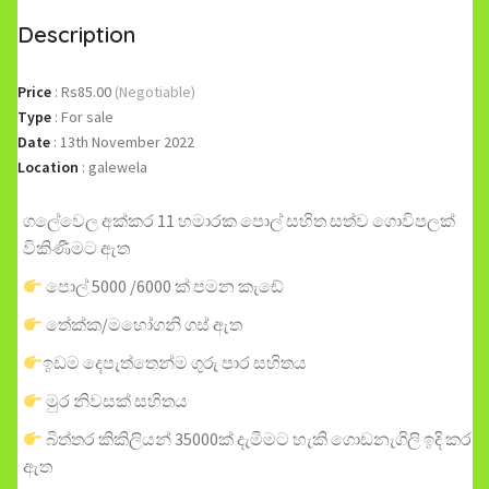
Description
Price
:
Rs85.00
(Negotiable)
Type
:
For sale
Date
:
13th November 2022
Location
:
galewela
ගලේවෙල අක්කර 11 හමාරක පොල් සහිත සත්ව ගොවිපලක්
විකිණීමට ඇත
පොල් 5000 /6000 ක් පමන කැඩේ
තේක්ක/මහෝගනි ගස් ඇත
ඉඩම දෙපැත්තෙන්ම ගුරු පාර සහිතය
මුර නිවසක් සහිතය
බිත්තර කිකිලියන් 35000ක් දැමීමට හැකි ගොඩනැගිලි ඉදි කර
ඇත