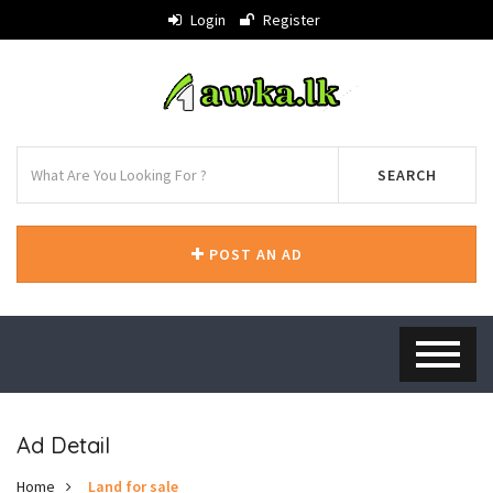
Login
Register
SEARCH
POST AN AD
Ad Detail
Home
Land for sale