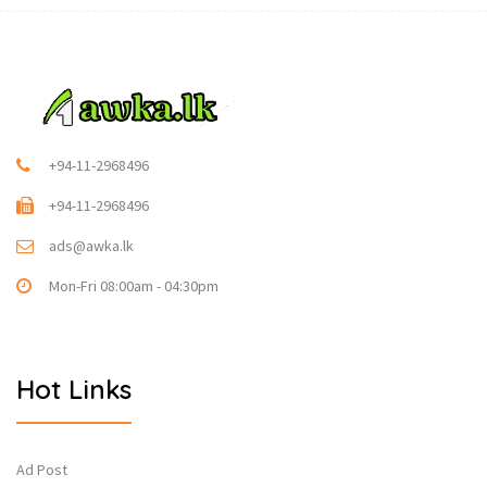
+94-11-2968496
+94-11-2968496
ads@awka.lk
Mon-Fri 08:00am - 04:30pm
Hot Links
Ad Post