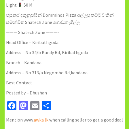
Light
50 M
පසුකර දකුනුපසින් Domminos Pizza අල්ලපු තට්ටු 5 කින්
සම්න්විත Shatech Zone ගොඩනැගිල්ල​
——— Shatech Zone ———-
Head Office – Kiribathgoda
Address – No 34/b Kandy Rd, Kiribathgoda
Branch – Kandana
Address – No 313/a Negombo Rd,kandana
Best Contact
Posted by – Dhushan
Facebook
Mastodon
Email
Share
Mention www.
awka.lk
when calling seller to get a good deal