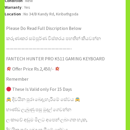
Condition
:
New
Warranty
:
Yes
Location
:
No 34/B Kandy Rd, Kiribathgoda
Please Do Read Full Discription Below
කරුණාකර සම්පූර්ණ විස්තරය පහතින් කියවන්න
—————————————————-
FANTECH HUNTER PRO K511 GAMING KEYBOARD
Offer Price Rs.2,450/-
Remember
These Is Valid only For 15 Days
දිවයින පුරා බෙදැහැරීමේ සේවය
භාණ්ඩ ලැබුණු පසු මුදල් ගෙවන්න
ලංකාවේ අඩුම මිලට අපෙන් ලබා ගත හැක,
දිවයින පුරා බෙදැහැරීමේ සේවය.