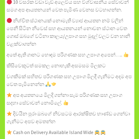
10 වසරක වඩා වැඩි අලෙවිය සහ විශ්වාසනීය සේවාවන්
සමග අප ආයතනයන් වෙත පැමිණ වෙනස වටහාගන්න.
නිශ්චිත ස්ථානයක් නොමැති ව්‍යාජ ආයතන නම් වලින්
පෙනී සිටින නිවෙස් සහ ආයතනයන් නොවන ස්ථාන වෙත
ගොස් ඔබගේ වටිනා කාලය/උපාංග සහ මුදල් වලට වන හානි
වළක්වාගන්න
අතේ ඇති ගානට හොඳම පරිගණක සහ උපාංග අපෙන්…..
කිසිවෙකුටත් සමකල නොහැකි අසමසම මිලකට
වගකීමක් සහිතව පරිගණක සහ උපාංග මිලදී ගැනීමට අදම අප
වෙත පැමිනෙන්න
අප අයතනයෙ මිලදි ගන්නා සැම පරිගණක සහ උපාංග
සදහා සේවාවන් නොමිලේ.
දිවයින පුරා ඔබගේ නිවසටම ආරක්ෂිතව භාණ්ඩ ගෙන්වා
ගැනීමට අපව අමතන්න
Cash on Delivery Available Island Wide