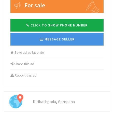
For sale
CLICK TO SHOW PHONE NUMBER
MESSAGE SELLER
Save ad as favorite
Share this ad
Report this ad
,
Kiribathgoda
Gampaha