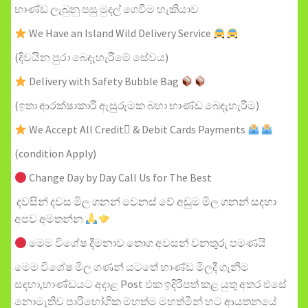
භාණ්ඩ ලැබුනු පසු මුදල් ගෙවීම හැකියාව
We Have an Island Wild Delivery Service
(දිවයින පුරා බෙදැහැරීමේ සේවය)
Delivery with Safety Bubble Bag
(ඉතා ආරක්ෂාකාරී ඇසුරුමක බහා භාණ්ඩ බෙදැහැරීම)
We Accept All Credit & Debit Cards Payments
(condition Apply)
Change Day by Day Call Us for The Best
දවසින් දවස මිල ගනන් වෙනස් වේ අඩුම මිල ගනන් සදහා
අපව අමතන්න
මෙම විශේෂ දීමනාව තොග අවසන් වනතුරු පමණයි
මෙම විශේෂ මිල ගණන් යටතේ භාණ්ඩ මිලදී ගැනීම
සඳහා,භාණ්ඩයට අදාළ Post එක​ ඉදිරිපත් කළ යුතු අතර එසේ
නොමැතිව පාරිභෝගික මහත්ම මහත්මීන් හට ආයතනයේ