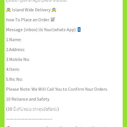
Island Wide Delivery
how To Place an Order
Message (inbox) Us Your(whats App)
1.Name:
2.Address:
3.Mobile No:
4.Item:
5.Nic No:
Please Note: We Will Call You to Confirm Your Orders.
10 Reliance and Safety
(10 විශ්වාසය හා ආරක්ෂාව)
————————————–