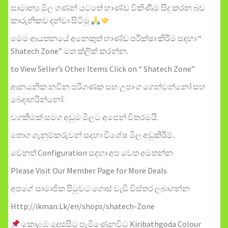
සාමාන්‍ය මිල ගණන් යටතේ භාණ්ඩ විකිණීම සිදු කරන බව
කාරුනිකව දන්වා සිටිමු
මෙම ආයතනයේ අනෙකුත් භාණ්ඩ පරීක්ෂා කිරීම සඳහා “
Shatech Zone” මත ක්ලික් කරන්න.
to View Seller’s Other Items Click on “ Shatech Zone”
ආනයනික නවීන පරිගණක සහ උපාංග ගෙන්වන්නෝ සහ
බෙදාහරින්නෝ.
වගකීමක් සමග අඩුම මිලට අපෙන් විතරමයි.
තොග ගැනුම්කරුවන් සදහා විශේෂ මිල අඩුකිරීම්..
වෙනත් Configuration සදහා අප වෙත අමතන්න
Please Visit Our Member Page for More Deals
අපගේ සාමාජික පිටුවට ගොස් වැඩී විස්තර ලබාගන්න
Http://ikman.Lk/en/shops/shatech-Zone
කොළඹ දෙසසිට පැමිණෙනවිට Kiribathgoda Colour