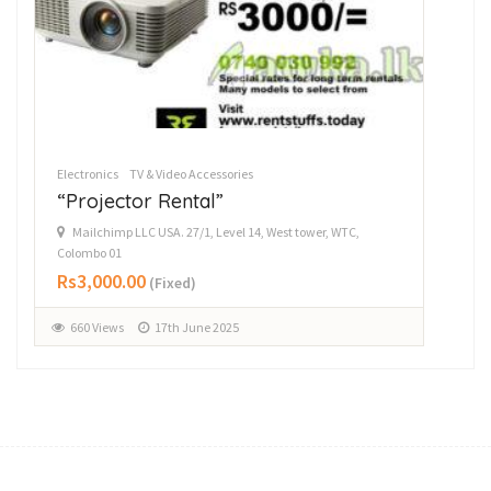
Electronics
TV & Video Accessories
Ele
“Projector Rental”
“P
Mailchimp LLC USA. 27/1, Level 14, West tower, WTC,
M
Colombo 01
Col
Rs3,000.00
Rs
(Fixed)
660 Views
17th June 2025
5