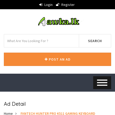
Login
Register
SEARCH
POST AN AD
Ad Detail
Home
FANTECH HUNTER PRO K511 GAMING KEYBOARD