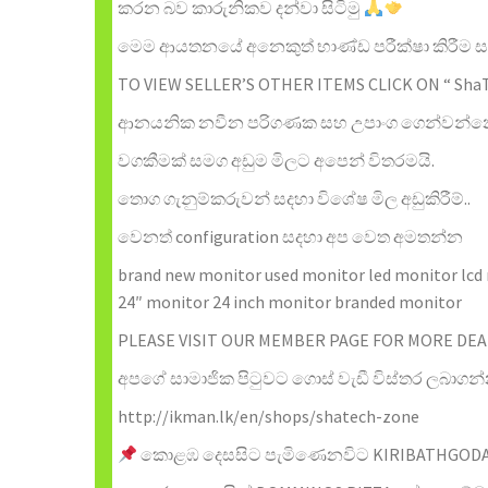
කරන බව කාරුනිකව දන්වා සිටිමු
මෙම ආයතනයේ අනෙකුත් භාණ්ඩ පරීක්ෂා කිරීම සඳහ
TO VIEW SELLER’S OTHER ITEMS CLICK ON “ Sha
ආනයනික නවීන පරිගණක සහ උපාංග ගෙන්වන්න
වගකීමක් සමග අඩුම මිලට අපෙන් විතරමයි.
තොග ගැනුම්කරුවන් සදහා විශේෂ මිල අඩුකිරීම්..
වෙනත් configuration සදහා අප වෙත අමතන්න
brand new monitor used monitor led monitor lcd
24″ monitor 24 inch monitor branded monitor
PLEASE VISIT OUR MEMBER PAGE FOR MORE DEA
අපගේ සාමාජික පිටුවට ගොස් වැඩී විස්තර ලබාගන
http://ikman.lk/en/shops/shatech-zone
කොළඹ දෙසසිට පැමිණෙනවිට KIRIBATHGODA