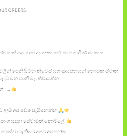
OUR ORDERS.
ය සේවාවන් සමග අප ආයතනයන් වෙත පැමිණ වෙනස
් වලින් පෙනී සිටින නිවෙස් සහ ආයතනයන් නොවන ස්ථාන
 වලට වන හානි වළක්වාගන්න
න්…..
මට අදම අප වෙත පැමිනෙන්න
උපාංග සදහා සේවාවන් නොමිලේ.
ඩ ගෙන්වා ගැනීමට අපව අමතන්න