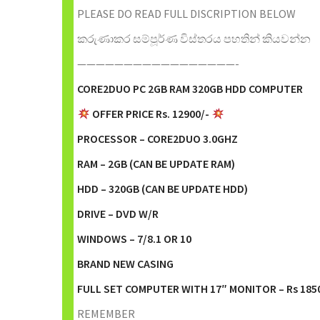
PLEASE DO READ FULL DISCRIPTION BELOW
කරුණාකර සම්පූර්ණ විස්තරය පහතින් කියවන්න
—————————————————-
CORE2DUO PC 2GB RAM 320GB HDD COMPUTER
OFFER PRICE Rs. 12900/-
PROCESSOR – CORE2DUO 3.0GHZ
RAM – 2GB (CAN BE UPDATE RAM)
HDD – 320GB (CAN BE UPDATE HDD)
DRIVE – DVD W/R
WINDOWS – 7/8.1 OR 10
BRAND NEW CASING
FULL SET COMPUTER WITH 17″ MONITOR – Rs 185
REMEMBER