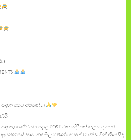
ම)
YMENTS
න් සදහා අපව අමතන්න
ණයි
සඳහා,භාණ්ඩයට අදාළ POST එක​ ඉදිරිපත් කළ යුතු අතර
ආයතනයේ සාමාන්‍ය මිල ගණන් යටතේ භාණ්ඩ විකිණීම සිදු