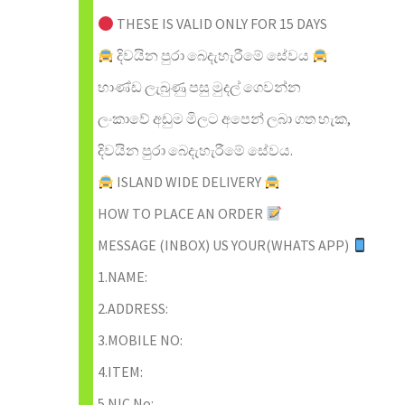
THESE IS VALID ONLY FOR 15 DAYS
දිවයින පුරා බෙදැහැරීමේ සේවය
භාණ්ඩ ලැබුණු පසු මුදල් ගෙවන්න
ලංකාවේ අඩුම මිලට අපෙන් ලබා ගත හැක,
දිවයින පුරා බෙදැහැරීමේ සේවය.
ISLAND WIDE DELIVERY
HOW TO PLACE AN ORDER
MESSAGE (INBOX) US YOUR(WHATS APP)
1.NAME:
2.ADDRESS:
3.MOBILE NO:
4.ITEM:
5.NIC No: