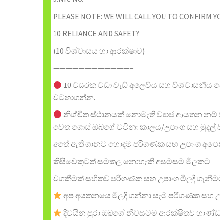
PLEASE NOTE: WE WILL CALL YOU TO CONFIRM Y
10 RELIANCE AND SAFETY
(10 විශ්වාසය හා ආරක්ෂාව)
————————————–
10 වසරක වඩා වැඩි අලෙවිය සහ විශ්වාසනී
වටහාගන්න.
නිශ්චිත ස්ථානයක් නොමැති ව්‍යාජ ආයතන නම
වෙත ගොස් ඔබගේ වටිනා කාලය/උපාංග සහ මුදල්
අතේ ඇති ගානට හොඳම පරිගණක සහ උපාංග අපෙ
කිසිවෙකුටත් සමකල නොහැකි අසමසම මිලකට
වගකීමක් සහිතව පරිගණක සහ උපාංග මිලදී ගැනී
අප අයතනයෙ මිලදි ගන්නා සැම පරිගණක සහ 
දිවයින පුරා ඔබගේ නිවසටම ආරක්ෂිතව භාණ්