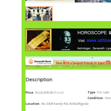
Description
Type
:
For sale
Price
:
Rs18,500.00
(Fixed)
Condition
:
Use
Location
:
No 34/B Kandy Rd, Kiribathgoda