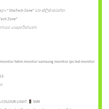
ා “ ShaTech Zone” මත ක්ලික් කරන්න.
Tech Zone”
ෝ සහ බෙදාහරින්නෝ.
 monitor hdmi monitor samsung monitor ips led monitor
LS
්න
 COLOUR LIGHT
50M