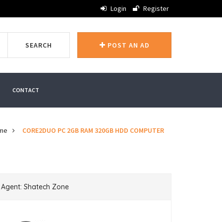
Login
Register
SEARCH
POST AN AD
CONTACT
me
CORE2DUO PC 2GB RAM 320GB HDD COMPUTER
Agent: Shatech Zone