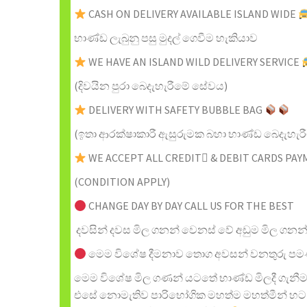
CASH ON DELIVERY AVAILABLE ISLAND WIDE
භාණ්ඩ ලැබුනු පසු මුදල් ගෙවීම හැකියාව
WE HAVE AN ISLAND WILD DELIVERY SERVICE
(දිවයින පුරා බෙදැහැරීමේ සේවය)
DELIVERY WITH SAFETY BUBBLE BAG
(ඉතා ආරක්ෂාකාරී ඇසුරුමක බහා භාණ්ඩ බෙදැහැරී
WE ACCEPT ALL CREDIT & DEBIT CARDS PA
(CONDITION APPLY)
CHANGE DAY BY DAY CALL US FOR THE BEST
දවසින් දවස මිල ගනන් වෙනස් වේ අඩුම මිල ගන
මෙම විශේෂ දීමනාව තොග අවසන් වනතුරු පම
මෙම විශේෂ මිල ගණන් යටතේ භාණ්ඩ මිලදී ගැනීම 
එසේ නොමැතිව පාරිභෝගික මහත්ම මහත්මීන් හට 