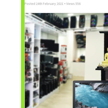
-
Posted
24th February 2021
Views
556