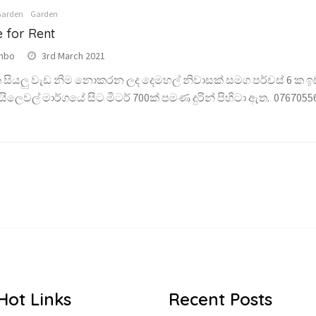
Garden
Garden
 for Rent
mbo
3rd March 2021
 සියලු වැඩ නිම නොකරන ලද දෙමහල් නිවාසක් සමග පර්චස් 6 ක 
ිලෙවල් මාර්ගයේ සිට මීටර් 700ක් පමණ දුරින් පිහිටා ඇත. 076705568
Hot Links
Recent Posts