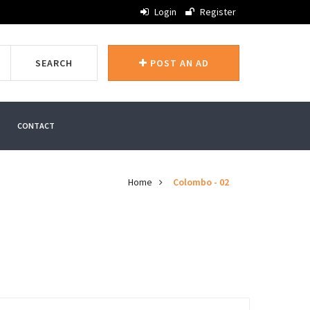
Login
Register
SEARCH
POST AN AD
CONTACT
Home
Colombo - 02