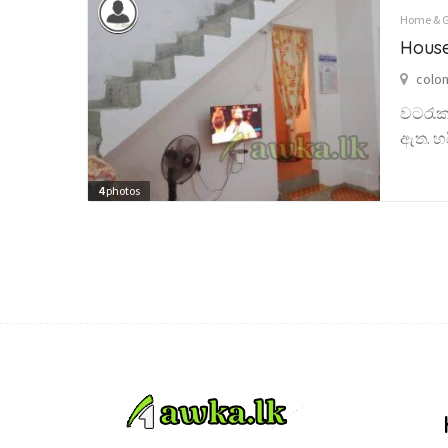
Home & 
House
colo
වටරැක
ඇත. හය
4
photos