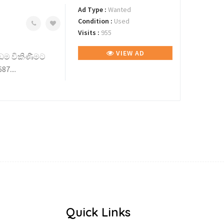
Ad Type :
Wanted
Condition :
Used
Visits :
955
VIEW AD
ඉඩම විකිණීමට
7....
Quick Links