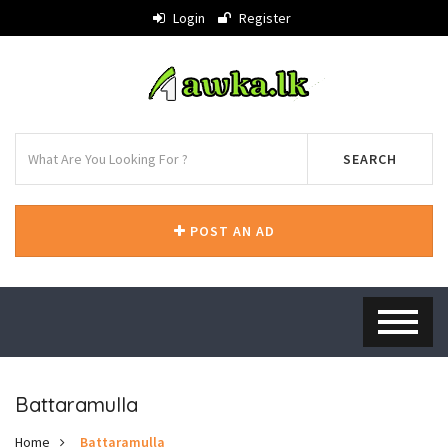
Login
Register
SEARCH
POST AN AD
Battaramulla
Home
Battaramulla