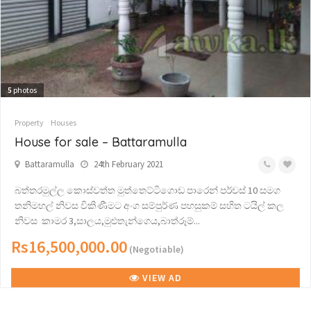
5
photos
Property
Houses
House for sale – Battaramulla
Battaramulla
24th February 2021
බත්තරමුල්ල කොස්වත්ත මුත්තෙට්ටිගොඩ පාරෙන් පර්චස් 10 සමග
තනිමහල් නිවස විකිණීමට අංග සම්පුර්ණ පහසුකම් සහිත ටයිල් කල
නිවස කාමර 3,සාලය,මුළුතැන්ගෙය,බාත්රූම්...
Rs16,500,000.00
(Negotiable)
VIEW AD